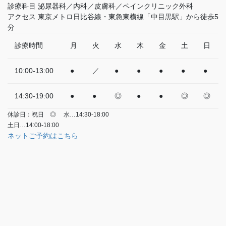
診療科目
泌尿器科／内科／皮膚科／ペインクリニック外科
アクセス
東京メトロ日比谷線・東急東横線「中目黒駅」から徒歩5
分
診療時間
月
火
水
木
金
土
日
10:00-13:00
●
／
●
●
●
●
●
14:30-19:00
●
●
◎
●
●
◎
◎
休診日：祝日
◎
水…14:30-18:00
土日…14:00-18:00
ネットご予約はこちら