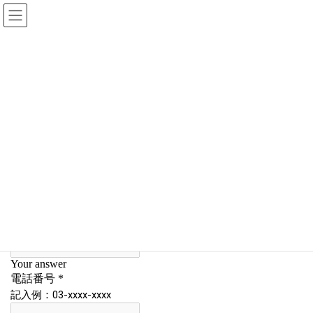
コ
ナ
ン
ビ
テ
ゲ
ン
ー
お問い合わせ
ツ
シ
へ
ョ
ス
ン
HOME
トップページ
お問い合わせ
キ
に
ッ
移
プ
動