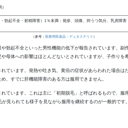
明）
退・勃起不全・射精障害）1％未満：発疹、頭痛、抑うつ気分、乳房障害
（参考：
医療用医薬品：デュタステリド
）
退や勃起不全といった男性機能の低下が報告されています。副
児や母体への影響はほとんどないとされていますが、子作りを
されています。発熱や吐き気、黄疸の症状があらわれた場合は
ため、すでに肝機能障害のある方は服用できません。
まれています。これは主に「初期脱毛」と呼ばれるもので、服
毛が見られても様子を見ながら服用を継続するのが一般的です