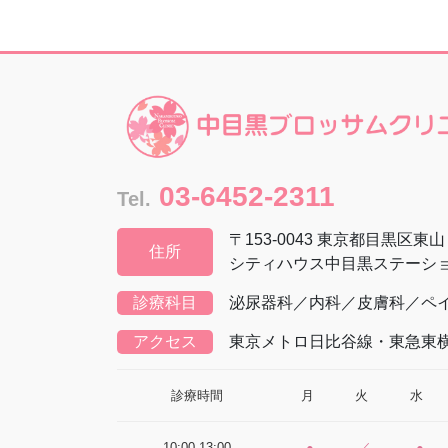
03-6452-2311
Tel.
〒153-0043 東京都目黒区東
住所
シティハウス中目黒ステーショ
診療科目
泌尿器科／内科／皮膚科／ペ
アクセス
東京メトロ日比谷線・東急東
診療時間
月
火
水
10:00-13:00
●
／
●