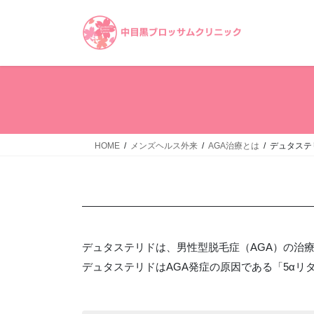
コ
ナ
ン
ビ
テ
ゲ
ン
ー
ツ
シ
へ
ョ
ス
ン
キ
に
ッ
移
HOME
メンズヘルス外来
AGA治療とは
デュタステ
プ
動
デュタステリドは、男性型脱毛症（AGA）の治
デュタステリドはAGA発症の原因である「5α