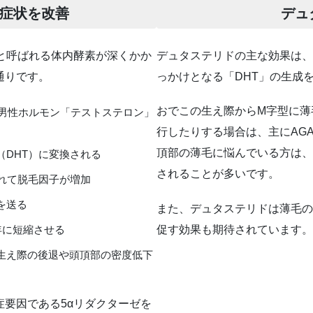
て症状を改善
デュ
」と呼ばれる体内酵素が深くかか
デュタステリドの主な効果は、
通りです。
っかけとなる「DHT」の生成
おでこの生え際からM字型に薄
、男性ホルモン「テストステロン」
行したりする場合は、主にAG
頂部の薄毛に悩んでいる方は、
DHT）に変換される
されることが多いです。
れて脱毛因子が増加
を送る
また、デュタステリドは薄毛の
促す効果も期待されています。
年に短縮させる
生え際の後退や頭頂部の密度低下
症要因である5αリダクターゼを