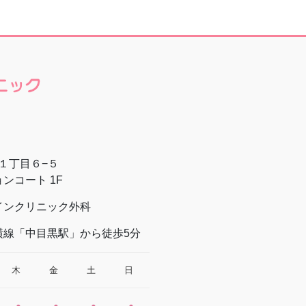
山１丁目６−５
ンコート 1F
インクリニック外科
横線「中目黒駅」から徒歩5分
木
金
土
日
●
●
●
●