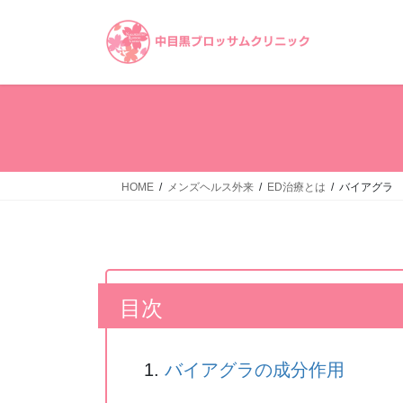
コ
ナ
ン
ビ
テ
ゲ
ン
ー
ツ
シ
へ
ョ
ス
ン
キ
に
ッ
移
HOME
メンズヘルス外来
ED治療とは
バイアグラ
プ
動
目次
バイアグラの成分作用