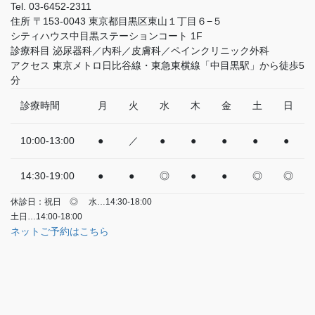
Tel.
03-6452-2311
住所
〒153-0043 東京都目黒区東山１丁目６−５
シティハウス中目黒ステーションコート 1F
診療科目
泌尿器科／内科／皮膚科／ペインクリニック外科
アクセス
東京メトロ日比谷線・東急東横線「中目黒駅」から徒歩5
分
診療時間
月
火
水
木
金
土
日
10:00-13:00
●
／
●
●
●
●
●
14:30-19:00
●
●
◎
●
●
◎
◎
休診日：祝日
◎
水…14:30-18:00
土日…14:00-18:00
ネットご予約はこちら