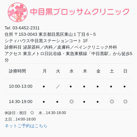
Tel.
03-6452-2311
住所
〒153-0043 東京都目黒区東山１丁目６−５
シティハウス中目黒ステーションコート 1F
診療科目
泌尿器科／内科／皮膚科／ペインクリニック外科
アクセス
東京メトロ日比谷線・東急東横線「中目黒駅」から徒歩5
分
診療時間
月
火
水
木
金
土
日
10:00-13:00
●
／
●
●
●
●
●
14:30-19:00
●
●
◎
●
●
◎
◎
休診日：祝日
◎
水…14:30-18:00
土日…14:00-18:00
ネットご予約はこちら