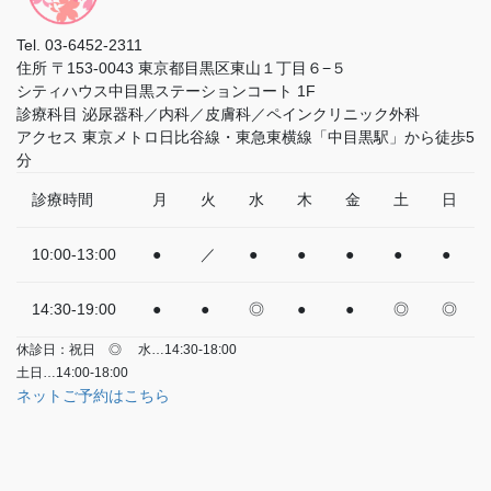
Tel.
03-6452-2311
住所
〒153-0043 東京都目黒区東山１丁目６−５
シティハウス中目黒ステーションコート 1F
診療科目
泌尿器科／内科／皮膚科／ペインクリニック外科
アクセス
東京メトロ日比谷線・東急東横線「中目黒駅」から徒歩5
分
診療時間
月
火
水
木
金
土
日
10:00-13:00
●
／
●
●
●
●
●
14:30-19:00
●
●
◎
●
●
◎
◎
休診日：祝日
◎
水…14:30-18:00
土日…14:00-18:00
ネットご予約はこちら