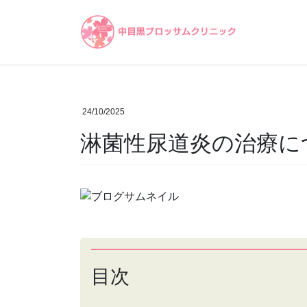
コ
ナ
ン
ビ
テ
ゲ
ン
ー
ツ
シ
へ
ョ
ス
ン
24/10/2025
キ
に
淋菌性尿道炎の治療に
ッ
移
プ
動
目次