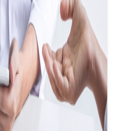
約
は
こ
ち
ら
か
ら
泌尿
器科
症状
でお
困り
の方