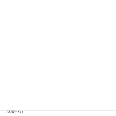
お知らせ
スケジュール
ブログ
アーカイブ
2026年8月
2026年7月
2026年6月
2026年5月
2026年4月
2026年3月