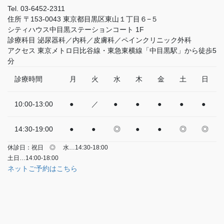
Tel.
03-6452-2311
住所
〒153-0043 東京都目黒区東山１丁目６−５
シティハウス中目黒ステーションコート 1F
診療科目
泌尿器科／内科／皮膚科／ペインクリニック外科
アクセス
東京メトロ日比谷線・東急東横線「中目黒駅」から徒歩5
分
診療時間
月
火
水
木
金
土
日
10:00-13:00
●
／
●
●
●
●
●
14:30-19:00
●
●
◎
●
●
◎
◎
休診日：祝日
◎
水…14:30-18:00
土日…14:00-18:00
ネットご予約はこちら